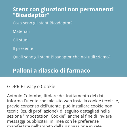
Stent con giunzioni non permanenti
“Bioadaptor”
Cosa sono gli stent Bioadaptor?
Materiali
Gli studi
Il presente
Quali sono gli stent Bioadaptor che noi utilizziamo?
Palloni a rilascio di farmaco
Che cosa sono i palloni a rilascio di farmaco detti
anche palloni medicati?
GDPR Privacy e Cookie
Gli studi
Antonio Colombo, titolare del trattamento dei dati,
Quali sono i vantaggi dei palloni medicati rispetto
informa l’utente che tale sito web installa cookie tecnici e,
agli stent, inclusi gli stent bioriassorbibili?
previo consenso dell’utente, può installare cookie non
tecnici (es. di profilazione), di seguito dettagliati nella
Quali sono le peculiarità dei palloni a rilascio di
sezione “Impostazioni Cookie”, anche al fine di inviare
farmaco?
messaggi pubblicitari in linea con le preferenze
manifestate nell'ambito della navigazione in rete.